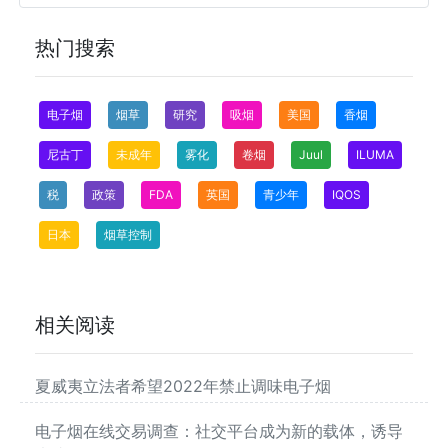
热门搜索
电子烟
烟草
研究
吸烟
美国
香烟
尼古丁
未成年
雾化
卷烟
Juul
ILUMA
税
政策
FDA
英国
青少年
IQOS
日本
烟草控制
相关阅读
夏威夷立法者希望2022年禁止调味电子烟
电子烟在线交易调查：社交平台成为新的载体，诱导