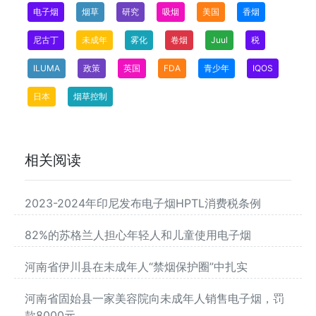
电子烟
烟草
研究
吸烟
美国
香烟
尼古丁
未成年
雾化
卷烟
Juul
税
ILUMA
政策
英国
FDA
青少年
IQOS
日本
烟草控制
相关阅读
2023-2024年印尼发布电子烟HPTL消费税条例
82%的苏格兰人担心年轻人和儿童使用电子烟
河南省伊川县在未成年人“禁烟保护圈”中扎实
河南省固始县一家美容院向未成年人销售电子烟，罚
款8000元