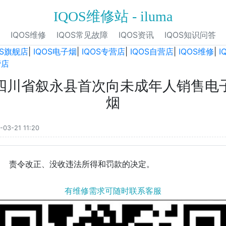
IQOS维修站 - iluma
IQOS维修
IQOS常见故障
IQOS资讯
IQOS知识问答
OS旗舰店
|
IQOS电子烟
|
IQOS专营店
|
IQOS自营店
|
IQOS维修
|
I
营店
四川省叙永县首次向未成年人销售电
烟
-03-21 11:20
责令改正、没收违法所得和罚款的决定。
有维修需求可随时联系客服