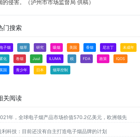
烟的侵害。（泸州市市场监督局 供稿）
热门搜索
电子烟
烟草
研究
吸烟
美国
香烟
尼古丁
未成年
雾化
卷烟
Juul
ILUMA
税
FDA
政策
IQOS
英国
青少年
日本
烟草控制
相关阅读
2021年，全球电子烟产品市场价值570.2亿美元，欧洲领先
盈利科技：目前还没有自主打造电子烟品牌的计划