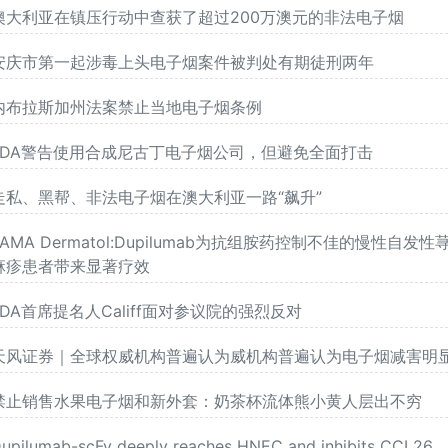
澳大利亚在镇压行动中查获了超过200万澳元的非法电子烟
安庆市第一起涉毒上头电子烟案件被判处有期徒刑两年
内布拉斯加州法案禁止当地电子烟条例
FDA警告使用合成尼古丁电子烟公司，但避免全面打击
走私、黑帮、非法电子烟在澳大利亚一路“飙升”
JAMA Dermatol:Dupilumab为抗组胺药控制不佳的慢性自发性
麻疹患者带来显著疗效
FDA首席提名人Califf面对参议院的强烈反对
天风证券｜全球权威机构普遍认为威机构普遍认为电子烟减害明
禁止销售水果电子烟和新外套：奶茶杯流体熊小黄人层出不穷
upilumab-scFv deeply reaches HNEC and inhibits CCL26