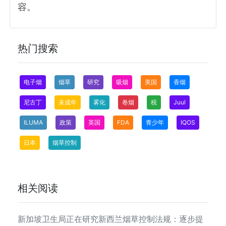
容。
热门搜索
电子烟
烟草
研究
吸烟
美国
香烟
尼古丁
未成年
雾化
卷烟
税
Juul
ILUMA
政策
英国
FDA
青少年
IQOS
日本
烟草控制
相关阅读
新加坡卫生局正在研究新西兰烟草控制法规：逐步提