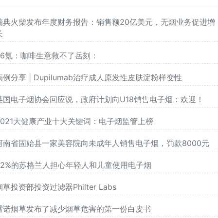
瑞典火柴发布年度财务报告：销售额20亿美元，无烟业务促进增
长
36氪：咖啡生意救不了岳刻：
病例分享 | Dupilumab治疗成人原发性皮肤淀粉样变性
英国电子烟协会回应说，政府计划向U18销售电子烟：欢迎！
2021大健康产业十大关键词：电子烟监管上榜
河南省固始县一家美容院向未成年人销售电子烟，罚款8000元
82%的苏格兰人担心年轻人和儿童使用电子烟
烟草投资部投资过滤器Philter Labs
雷诺烟草发布了减少烟草危害的第一份白皮书