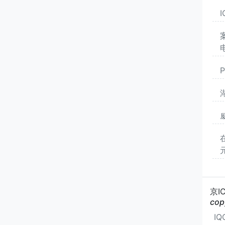
P
京I
cop
I