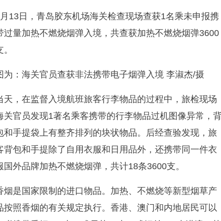
7
月
13
日，青岛胶东机场海关检查现场查获
1
名乘未申报携
带过量加热不燃烧烟弹入境，共查获
加热不燃烧
烟弹
3600
支。
图为：海关官员查获非法携带电子烟弹入境
李淑杰
/
摄
当天，在监督入境航班旅客行李物品的过程中，旅检现场
海关官员发现
1
著名乘客携带的行李物品过机图像异常，
包和手提袋上有整齐排列的块状物品。
后
经
查
验
发
现
，
旅
客
背包和手提除了自用衣服和日用品外，还携带同一件衣
服
国
外
品牌
加热不燃烧
烟弹，共计
18
条
3600
支。
香烟是国家限制的进口物品。加热、不燃烧等新型烟草产
品按照香烟的有关规定执行。香港、澳门和内地居民可以