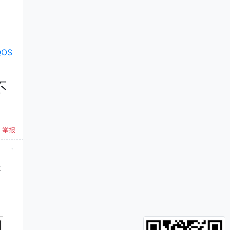
QOS
不
举报
处