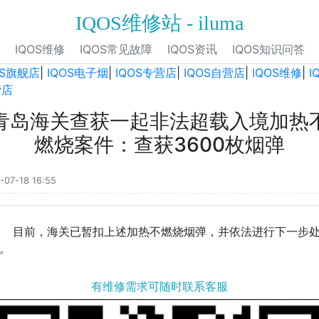
IQOS维修站 - iluma
IQOS维修
IQOS常见故障
IQOS资讯
IQOS知识问答
OS旗舰店
|
IQOS电子烟
|
IQOS专营店
|
IQOS自营店
|
IQOS维修
|
I
营店
青岛海关查获一起非法超载入境加热
燃烧案件：查获3600枚烟弹
-07-18 16:55
目前，海关已暂扣上述加热不燃烧烟弹，并依法进行下一步
。
有维修需求可随时联系客服