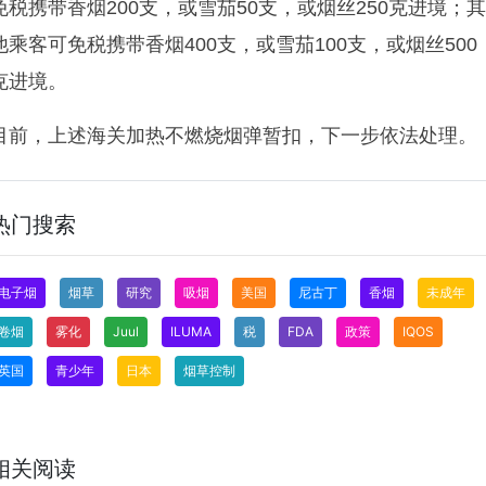
免税携带香烟
200
支，或雪茄
50
支，或烟丝
250
克进境；
他乘客可免税携带香烟
400
支，或雪茄
100
支，或烟丝
500
克进境。
目前，上述海关
加热不燃烧
烟弹暂扣，下一步依法处理。
热门搜索
电子烟
烟草
研究
吸烟
美国
尼古丁
香烟
未成年
卷烟
雾化
Juul
ILUMA
税
FDA
政策
IQOS
英国
青少年
日本
烟草控制
相关阅读