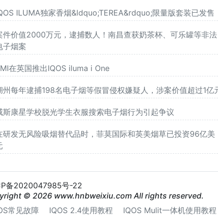
IQOS ILUMA独家香烟&ldquo;TEREA&rdquo;限量版套装已发售
案件价值2000万元，逮捕数人！南昌查获奶茶杯、可乐罐等非法
电子烟案
MI在英国推出IQOS iluma i One
湖州每年逮捕198名电子烟等假冒侵权嫌疑人，涉案价值超过1亿
威斯康星学校脱光学生衣服搜索电子烟行为引起争议
在研发无风险吸烟替代品时，菲莫国际和英美烟草已投资96亿美
元
CP备2020047985号-22
yright © 2026 www.hnbweixiu.com All rights reserved.
QOS常见故障
IQOS 2.4使用教程
IQOS Mulit一体机使用教程