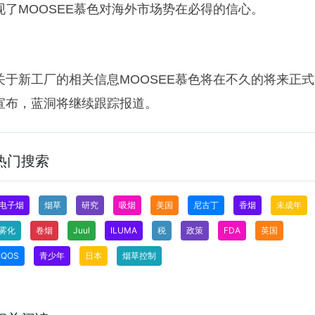
现了MOOSEE慕色对海外市场势在必得的信心。
关于新工厂的相关信息MOOSEE慕色将在不久的将来正式
宣布，蓝洞将继续跟踪报道。
热门搜索
电子烟
烟草
研究
吸烟
美国
尼古丁
香烟
未成年
雾化
卷烟
Juul
ILUMA
税
政策
FDA
英国
IQOS
青少年
日本
烟草控制