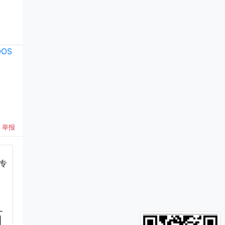
QOS
举报
和专