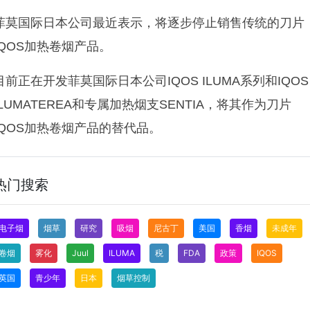
菲莫国际日本公司最近表示，将逐步停止销售传统的刀片
IQOS加热卷烟产品。
目前正在开发菲莫国际日本公司IQOS ILUMA系列和IQOS
ILUMATEREA和专属加热烟支SENTIA，将其作为刀片
IQOS加热卷烟产品的替代品。
热门搜索
电子烟
烟草
研究
吸烟
尼古丁
美国
香烟
未成年
卷烟
雾化
Juul
ILUMA
税
FDA
政策
IQOS
英国
青少年
日本
烟草控制