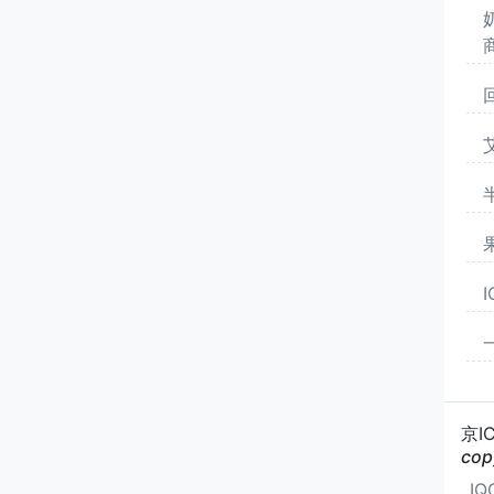
京I
cop
I