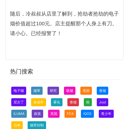
随后，冷叔叔从店里了解到，抢劫者抢劫的电子
烟价值超过100元。店主提醒那个人身上有刀。
请小心。已经报警了！
热门搜索
电子烟
烟草
研究
吸烟
美国
香烟
尼古丁
未成年
雾化
卷烟
税
Juul
ILUMA
政策
英国
FDA
IQOS
青少年
日本
烟草控制