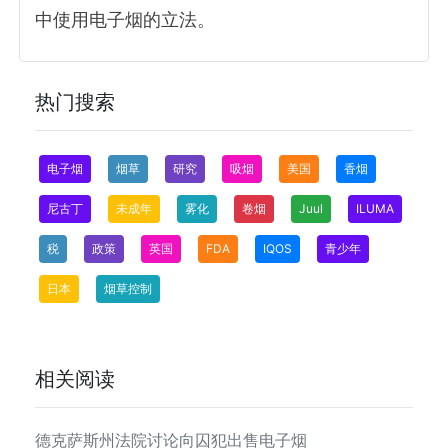
中使用电子烟的立法。
热门搜索
电子烟
烟草
研究
吸烟
美国
香烟
尼古丁
未成年
雾化
卷烟
Juul
ILUMA
税
政策
英国
FDA
IQOS
青少年
日本
烟草控制
相关阅读
德克萨斯州法院讨论向囚犯出售电子烟