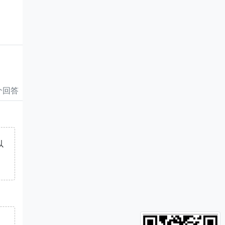
 个回答
以