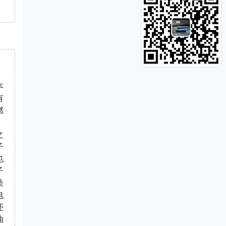
本
有
燃
。
之
子
也
子
质
电
还
油