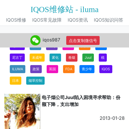
IQOS维修站 - iluma
IQOS维修
IQOS常见故障
IQOS资讯
IQOS知识问答
iqos987
点击复制微信号
电子烟
烟草
研究
吸烟
美国
香烟
尼古丁
未成年
雾化
卷烟
Juul
税
ILUMA
政策
英国
FDA
青少年
IQOS
日本
烟草控制
电子烟公司Juul陷入困境寻求帮助：份
额下降，支出增加
2013-01-28