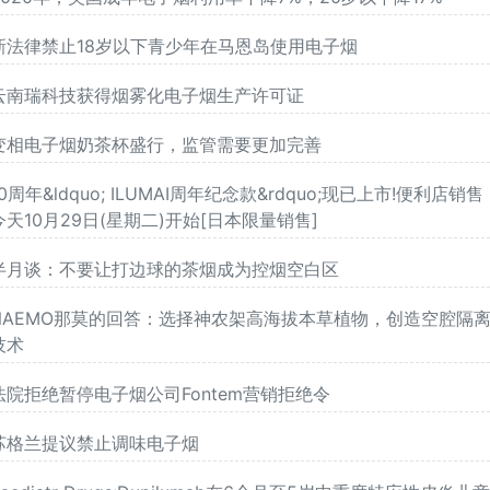
新法律禁止18岁以下青少年在马恩岛使用电子烟
云南瑞科技获得烟雾化电子烟生产许可证
变相电子烟奶茶杯盛行，监管需要更加完善
10周年&ldquo; ILUMAI周年纪念款&rdquo;现已上市!便利店销售
今天10月29日(星期二)开始[日本限量销售]
半月谈：不要让打边球的茶烟成为控烟空白区
NAEMO那莫的回答：选择神农架高海拔本草植物，创造空腔隔
技术
法院拒绝暂停电子烟公司Fontem营销拒绝令
苏格兰提议禁止调味电子烟