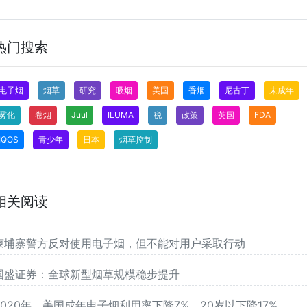
热门搜索
电子烟
烟草
研究
吸烟
美国
香烟
尼古丁
未成年
雾化
卷烟
Juul
ILUMA
税
政策
英国
FDA
IQOS
青少年
日本
烟草控制
相关阅读
柬埔寨警方反对使用电子烟，但不能对用户采取行动
国盛证券：全球新型烟草规模稳步提升
2020年，美国成年电子烟利用率下降7%，20岁以下降17%