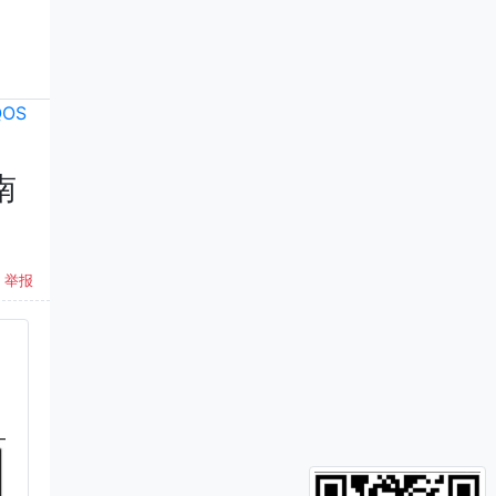
QOS
南
举报
。