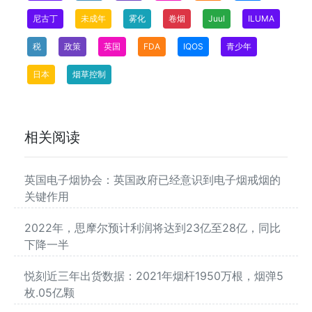
尼古丁
未成年
雾化
卷烟
Juul
ILUMA
税
政策
英国
FDA
IQOS
青少年
日本
烟草控制
相关阅读
英国电子烟协会：英国政府已经意识到电子烟戒烟的
关键作用
2022年，思摩尔预计利润将达到23亿至28亿，同比
下降一半
悦刻近三年出货数据：2021年烟杆1950万根，烟弹5
枚.05亿颗