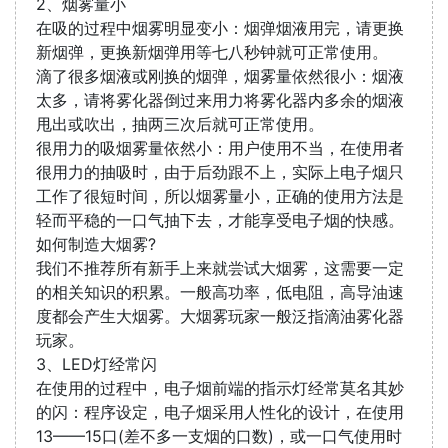
2、烟雾量小
在吸的过程中烟雾明显变小：烟弹烟液用完，请更换
新烟弹，更换新烟弹用等七八秒钟就可正常使用。
滴了很多烟液或刚换的烟弹，烟雾量依然很小：烟液
太多，请将雾化器倒过来用力将雾化器内多余的烟液
甩出或吹出，抽两三次后就可正常使用。
很用力的吸烟雾量依然小：用户使用不当，在使用者
很用力的抽吸时，由于后劲跟不上，实际上电子烟只
工作了很短时间，所以烟雾量小，正确的使用方法是
轻而平稳的一口气抽下去，才能享受电子烟的快感。
如何制造大烟雾?
我们不推荐所有新手上来就尝试大烟雾，这需要一定
的相关知识的积累。一般高功率，低电阻，高导油速
度都会产生大烟雾。大烟雾玩家一般泛指滴油雾化器
玩家。
3、LED灯经常闪
在使用的过程中，电子烟前端的指示灯经常莫名其妙
的闪：程序设定，电子烟采用人性化的设计，在使用
13——15口(差不多一支烟的口数)，或一口气使用时