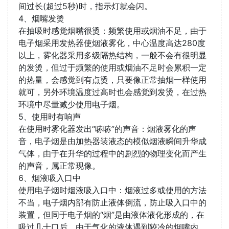
间过长(超过5秒)时，指示灯就会闪。
4、烟嘴发烫
在抽吸时感觉烟嘴很烫：频繁使用或烟油不足，由于
电子烟采用发热器使烟液雾化，中心温度高达280度
以上，雾化器采用多级隔热结构，一般不会有很明显
的发烫，但过于频繁的使用或烟油不足时会累积一定
的热量，会感觉到有点烫，只要像正常抽烟一样使用
就可，另外环境温度过高时也会感觉到发烫，在过热
环境中尽量减少使用电子烟。
5、使用时有响声
在使用时雾化器发出“哧哧”的声音：烟液雾化的声
音，电子烟是由加热器装液态的模似烟液瞬间升华成
气体，由于在升华的过程中的剧烈的物理变化而产生
的声音，属正常现像。
6、烟液吸入口中
使用电子烟时烟液吸入口中：烟液过多或使用的方法
不当，电子烟内部有防止液体倒流，防止吸入口中的
装置，但同于电子烟的“烟”是由液体液化形成的，在
吸过几十口后，由于气化的液体遇到较冷的烟嘴内