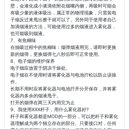
壁，会液化成小液滴依附在烟嘴内侧，再吸时可能会
有吸少量的液体吸出，属正常的物理现象，只需装电
子烟反过来甩出擦干就可以了。另外同于使用者自己
加滴烟液的方法，可能使用过多的烟液进入雾化器，
也可能吸到烟液。
7、有焦糊味
在抽吸过程中的焦糊味：烟弹烟液用完，请即时更换
新的烟弹，更换烟弹七八秒后即可正常使用。
8、电子烟的维护保养
电子烟应放置于阴凉干燥处。
电子烟在不使用时请将雾化器与电池拧松以防止误操
作。
长期不用时应将雾化器与电池拧开分开保存，并将雾
化器内多余的烟液甩干。
打开的烟弹在两三天内用完为止
9、我使用XXX杆子，用什么雾化器好?
杆子和雾化器都是MOD的一部分，可以把杆子和雾化
器理解成为两个独立存在的部分。只要接口对，任何