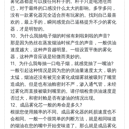
雾化器都是可以接任何杆子的。杆子只是电池仓而
已，对于最终的口感没什么太大的影响。多学多问，
没有一款雾化器完全适合所有玩家的。找到自己最喜
欢的，最上手的，瞬间感觉自己逼格提升不少的雾化
器，才是明智的。
10、为什么我抽电子烟的时候有刺啦刺啦的声音?
那是因为热丝在蒸发烟油时候产生的声音，一般供油
速度越大，这种声音越明显。一组设置平衡的雾化
器，这种声音应该是轻微而美妙的。
11、为什么我每抽一口电子烟，就感觉抽了一嘴油?
一般引起这种情况是因为您的供油量速度太大，吸的
太猛，烟油还没有被完全雾化成烟雾就被吸到了嘴里
造成的。但是也有油舱密封不严，渗入通气管，未经
过雾化而直接被吸到嘴里的。请仔细检查供油速度是
否过大，和密封舱是否有渗油的情况出现。
12、成品雾化芯一般的寿命是多久?
根据您使用频率的不同。成品雾化器的耗损速度也不
会相同。一般一个很简单的判断方法，就是相同味道
的烟油在您的嘴中开始变味道了。那么就是成品雾化