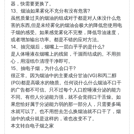
器，快需要更换了。
13、烟油如果雾化不充分有没有危害?
虽然质量过关的烟油的组成对于都是对人体没什么危
害的东西,但是未经雾化的烟油会极大的降低您使用电
子烟的感受。如果感觉雾化不完整，降低导油速度，
或者增加输出功率。都是不错的应对方法。
14、抽完烟后，烟嘴上一层白乎乎的是什么?
是人体唾液在烟嘴上的残留，干涸而结成的。不用担
心，用湿纸巾清理干净即可。
15、抽电子烟，为什么会口干?
很正常。因为烟油中的主要成分甘油(VG)和丙二醇
(PG)都是高吸水的物质。任何说什么什么烟油不口干
的广告都不可信。只不过每个人口腔唾液分泌的能力
不同。有些人分泌能力强，就不会觉得口干舌燥。如
果您恰好属于分泌能力弱的那一部分人，只需要多喝
水就可以了。也不用想去怎么换烟油就不口干了，烟
油中的成分就是这样的，谁也改变不了。
本文转自电子烟之家